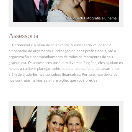
Assessoria
O Cerimonial é a alma do seu evento. A Assessoria vai desde a
elaboração do orçamento e indicação de bons profissionais, até a
organização e acompanhamento de todos os momentos do seu
grande dia. Os assessores possuem diversas funções, eles ajudam os
noivos a cuidar e planejar todos os detalhes da festa do casamento,
além de ajudá-los nas consultas financeiras. Por isso, não deixe de
nos contratar, temos as informações que você precisa!