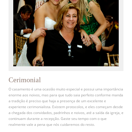
Cerimonial
O casamento é uma ocasião muito especial e possui uma importância
enorme aos noivos, mas para que tudo saia perfeito conforme manda
a tradição é preciso que haja a presença de um excelente e
experiente cerimonialista. Existem protocolos, e eles começam desde
a chegada dos convidados, padrinhos e noivos, até a saída da igreja, e
continuam durante a recepção. Gaste seu tempo com o que
realmente vale a pena que nós cuidaremos do resto.