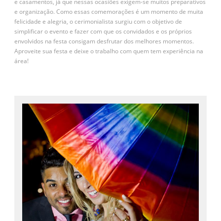
e casamentos, já que nessas ocasiões exigem-se muitos preparativos
e organização. Como essas comemorações é um momento de muita
felicidade e alegria, o cerimonialista surgiu com o objetivo de
simplificar o evento e fazer com que os convidados e os próprios
envolvidos na festa consigam desfrutar dos melhores momentos.
Aproveite sua festa e deixe o trabalho com quem tem experiência na
área!