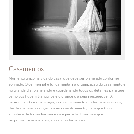
Casamentos
Momento único na vida do casal que deve ser planejado conforme
sonhado. O cerimonial é fundamental na organização do casamento e
no grande dia, planejando e coordenando todos os detalhes para que
os noivos fiquem tranquilos e o grande dia seja inesquecível. A
cerimonialista é quem rege, como um maestro, todos os envolvidos,
desde sua pré-produção à execução do evento, para que tudo
aconteça de forma harmoniosa e perfeita. É por isso que
responsabilidade e atenção são fundamentais!