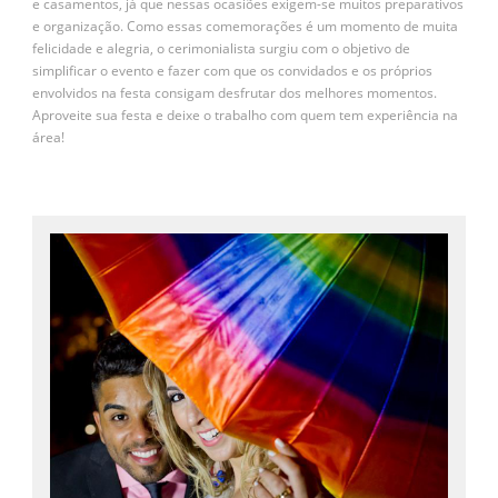
e casamentos, já que nessas ocasiões exigem-se muitos preparativos
e organização. Como essas comemorações é um momento de muita
felicidade e alegria, o cerimonialista surgiu com o objetivo de
simplificar o evento e fazer com que os convidados e os próprios
envolvidos na festa consigam desfrutar dos melhores momentos.
Aproveite sua festa e deixe o trabalho com quem tem experiência na
área!