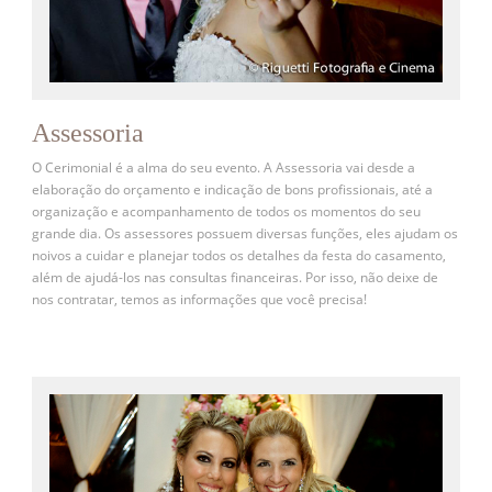
Assessoria
O Cerimonial é a alma do seu evento. A Assessoria vai desde a
elaboração do orçamento e indicação de bons profissionais, até a
organização e acompanhamento de todos os momentos do seu
grande dia. Os assessores possuem diversas funções, eles ajudam os
noivos a cuidar e planejar todos os detalhes da festa do casamento,
além de ajudá-los nas consultas financeiras. Por isso, não deixe de
nos contratar, temos as informações que você precisa!