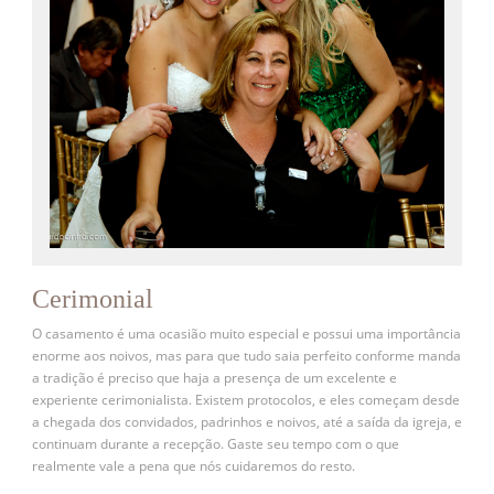
Cerimonial
O casamento é uma ocasião muito especial e possui uma importância
enorme aos noivos, mas para que tudo saia perfeito conforme manda
a tradição é preciso que haja a presença de um excelente e
experiente cerimonialista. Existem protocolos, e eles começam desde
a chegada dos convidados, padrinhos e noivos, até a saída da igreja, e
continuam durante a recepção. Gaste seu tempo com o que
realmente vale a pena que nós cuidaremos do resto.