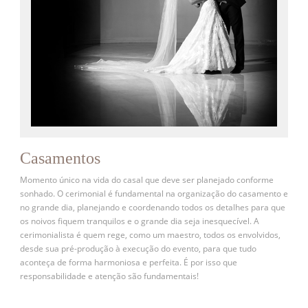
Casamentos
Momento único na vida do casal que deve ser planejado conforme
sonhado. O cerimonial é fundamental na organização do casamento e
no grande dia, planejando e coordenando todos os detalhes para que
os noivos fiquem tranquilos e o grande dia seja inesquecível. A
cerimonialista é quem rege, como um maestro, todos os envolvidos,
desde sua pré-produção à execução do evento, para que tudo
aconteça de forma harmoniosa e perfeita. É por isso que
responsabilidade e atenção são fundamentais!