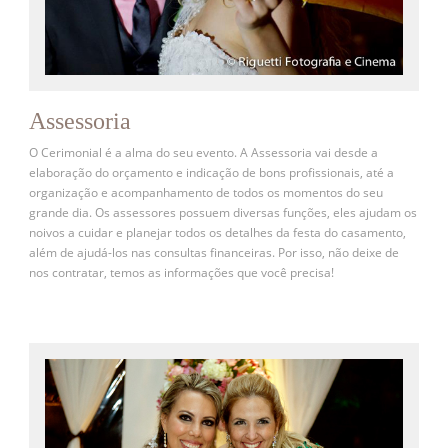
Assessoria
O Cerimonial é a alma do seu evento. A Assessoria vai desde a
elaboração do orçamento e indicação de bons profissionais, até a
organização e acompanhamento de todos os momentos do seu
grande dia. Os assessores possuem diversas funções, eles ajudam os
noivos a cuidar e planejar todos os detalhes da festa do casamento,
além de ajudá-los nas consultas financeiras. Por isso, não deixe de
nos contratar, temos as informações que você precisa!