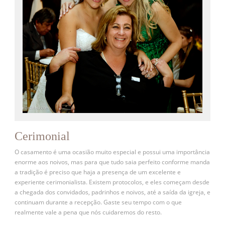
Cerimonial
O casamento é uma ocasião muito especial e possui uma importância
enorme aos noivos, mas para que tudo saia perfeito conforme manda
a tradição é preciso que haja a presença de um excelente e
experiente cerimonialista. Existem protocolos, e eles começam desde
a chegada dos convidados, padrinhos e noivos, até a saída da igreja, e
continuam durante a recepção. Gaste seu tempo com o que
realmente vale a pena que nós cuidaremos do resto.