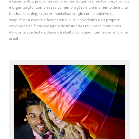
e casamentos, já que nessas ocasiões exigem-se muitos preparativos
e organização. Como essas comemorações é um momento de muita
felicidade e alegria, o cerimonialista surgiu com o objetivo de
simplificar o evento e fazer com que os convidados e os próprios
envolvidos na festa consigam desfrutar dos melhores momentos.
Aproveite sua festa e deixe o trabalho com quem tem experiência na
área!