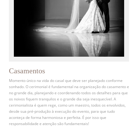
Casamentos
Momento único na vida do casal que deve ser planejado conforme
sonhado. O cerimonial é fundamental na organização do casamento e
no grande dia, planejando e coordenando todos os detalhes para que
os noivos fiquem tranquilos e o grande dia seja inesquecível. A
cerimonialista é quem rege, como um maestro, todos os envolvidos,
desde sua pré-produção à execução do evento, para que tudo
aconteça de forma harmoniosa e perfeita. É por isso que
responsabilidade e atenção são fundamentais!