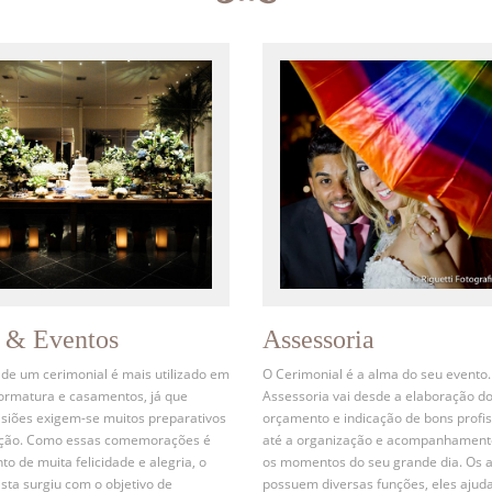
s & Eventos
Assessoria
 de um cerimonial é mais utilizado em
O Cerimonial é a alma do seu evento.
formatura e casamentos, já que
Assessoria vai desde a elaboração d
siões exigem-se muitos preparativos
orçamento e indicação de bons profis
ação. Como essas comemorações é
até a organização e acompanhament
 de muita felicidade e alegria, o
os momentos do seu grande dia. Os 
ista surgiu com o objetivo de
possuem diversas funções, eles ajud