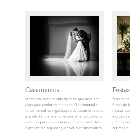
Casamentos
Festa
Momento único na vida do casal que deve ser
O trabalho
planejado conforme sonhado. O cerimonial é
festas de 
fundamental na organização do casamento e no
nessas oca
grande dia, planejando e coordenando todos os
e organiz
detalhes para que os noivos fiquem tranquilos e
um momento
o grande dia seja inesquecível. A cerimonialista
cerimonial