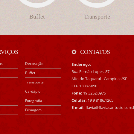
Buffet
Transporte
RVIÇOS
CONTATOS
os
Decoração
Endereço:
Rua Fernão Lopes, 87
Buffet
Alto do Taquaral - Campinas/SP
Transporte
CEP 13087-050
Cardápio
Fone:
19 3252.0975
Celular:
19 9 8186.1265
Fotografia
E-mail:
flavia@flaviacantusio.com.
Filmagem