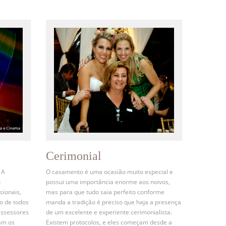
Cerimonial
 A
O casamento é uma ocasião muito especial e
o
possui uma importância enorme aos noivos,
sionais,
mas para que tudo saia perfeito conforme
o de todos
manda a tradição é preciso que haja a presença
assessores
de um excelente e experiente cerimonialista.
am os
Existem protocolos, e eles começam desde a