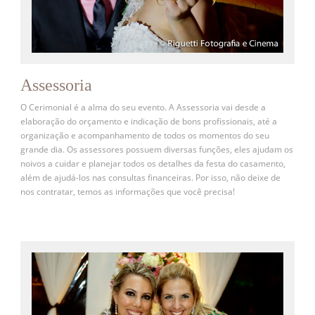
Assessoria
O Cerimonial é a alma do seu evento. A Assessoria vai desde a
elaboração do orçamento e indicação de bons profissionais, até a
organização e acompanhamento de todos os momentos do seu
grande dia. Os assessores possuem diversas funções, eles ajudam os
noivos a cuidar e planejar todos os detalhes da festa do casamento,
além de ajudá-los nas consultas financeiras. Por isso, não deixe de
nos contratar, temos as informações que você precisa!