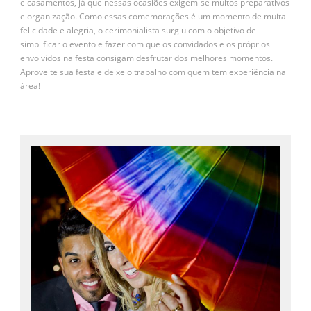
e casamentos, já que nessas ocasiões exigem-se muitos preparativos
e organização. Como essas comemorações é um momento de muita
felicidade e alegria, o cerimonialista surgiu com o objetivo de
simplificar o evento e fazer com que os convidados e os próprios
envolvidos na festa consigam desfrutar dos melhores momentos.
Aproveite sua festa e deixe o trabalho com quem tem experiência na
área!