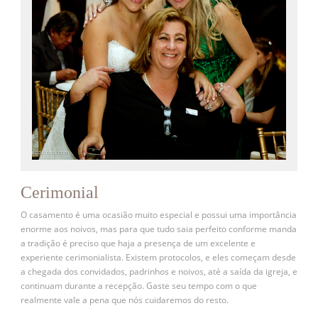
Cerimonial
O casamento é uma ocasião muito especial e possui uma importância
enorme aos noivos, mas para que tudo saia perfeito conforme manda
a tradição é preciso que haja a presença de um excelente e
experiente cerimonialista. Existem protocolos, e eles começam desde
a chegada dos convidados, padrinhos e noivos, até a saída da igreja, e
continuam durante a recepção. Gaste seu tempo com o que
realmente vale a pena que nós cuidaremos do resto.