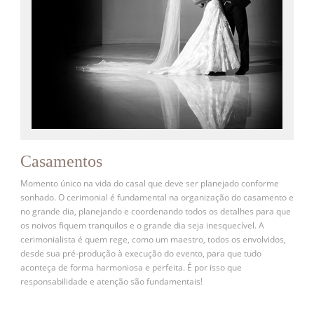
Casamentos
Momento único na vida do casal que deve ser planejado conforme
sonhado. O cerimonial é fundamental na organização do casamento e
no grande dia, planejando e coordenando todos os detalhes para que
os noivos fiquem tranquilos e o grande dia seja inesquecível. A
cerimonialista é quem rege, como um maestro, todos os envolvidos,
desde sua pré-produção à execução do evento, para que tudo
aconteça de forma harmoniosa e perfeita. É por isso que
responsabilidade e atenção são fundamentais!