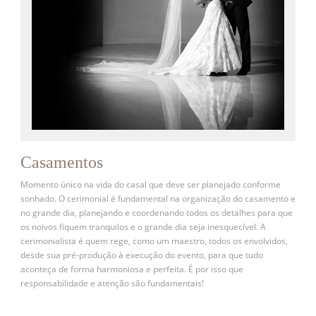
Casamentos
Momento único na vida do casal que deve ser planejado conforme
sonhado. O cerimonial é fundamental na organização do casamento e
no grande dia, planejando e coordenando todos os detalhes para que
os noivos fiquem tranquilos e o grande dia seja inesquecível. A
cerimonialista é quem rege, como um maestro, todos os envolvidos,
desde sua pré-produção à execução do evento, para que tudo
aconteça de forma harmoniosa e perfeita. É por isso que
responsabilidade e atenção são fundamentais!