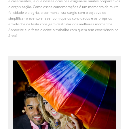
e casamentos, já que nessas ocasiões exigem-se muitos preparativos
e organização. Como essas comemorações é um momento de muita
felicidade e alegria, o cerimonialista surgiu com o objetivo de
simplificar o evento e fazer com que os convidados e os próprios
envolvidos na festa consigam desfrutar dos melhores momentos.
Aproveite sua festa e deixe o trabalho com quem tem experiência na
área!