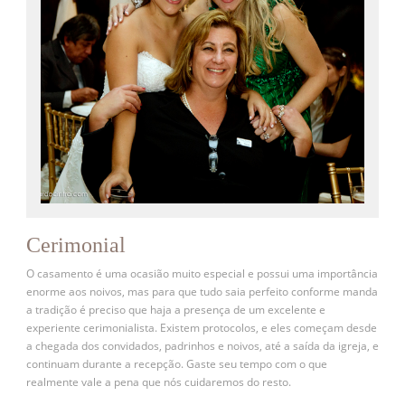
Cerimonial
O casamento é uma ocasião muito especial e possui uma importância
enorme aos noivos, mas para que tudo saia perfeito conforme manda
a tradição é preciso que haja a presença de um excelente e
experiente cerimonialista. Existem protocolos, e eles começam desde
a chegada dos convidados, padrinhos e noivos, até a saída da igreja, e
continuam durante a recepção. Gaste seu tempo com o que
realmente vale a pena que nós cuidaremos do resto.