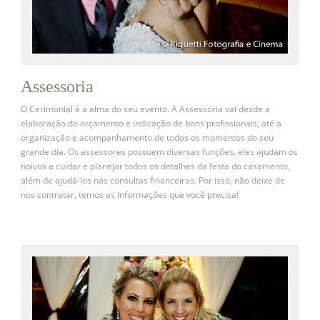
Assessoria
O Cerimonial é a alma do seu evento. A Assessoria vai desde a
elaboração do orçamento e indicação de bons profissionais, até a
organização e acompanhamento de todos os momentos do seu
grande dia. Os assessores possuem diversas funções, eles ajudam os
noivos a cuidar e planejar todos os detalhes da festa do casamento,
além de ajudá-los nas consultas financeiras. Por isso, não deixe de
nos contratar, temos as informações que você precisa!