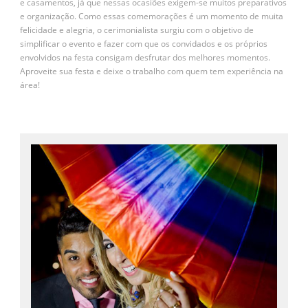
e casamentos, já que nessas ocasiões exigem-se muitos preparativos
e organização. Como essas comemorações é um momento de muita
felicidade e alegria, o cerimonialista surgiu com o objetivo de
simplificar o evento e fazer com que os convidados e os próprios
envolvidos na festa consigam desfrutar dos melhores momentos.
Aproveite sua festa e deixe o trabalho com quem tem experiência na
área!