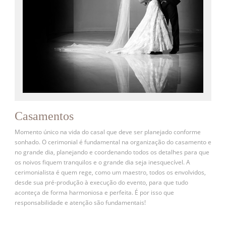
Casamentos
Momento único na vida do casal que deve ser planejado conforme
sonhado. O cerimonial é fundamental na organização do casamento e
no grande dia, planejando e coordenando todos os detalhes para que
os noivos fiquem tranquilos e o grande dia seja inesquecível. A
cerimonialista é quem rege, como um maestro, todos os envolvidos,
desde sua pré-produção à execução do evento, para que tudo
aconteça de forma harmoniosa e perfeita. É por isso que
responsabilidade e atenção são fundamentais!