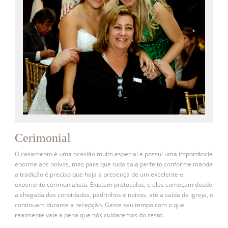
Cerimonial
O casamento é uma ocasião muito especial e possui uma importância
enorme aos noivos, mas para que tudo saia perfeito conforme manda
a tradição é preciso que haja a presença de um excelente e
experiente cerimonialista. Existem protocolos, e eles começam desde
a chegada dos convidados, padrinhos e noivos, até a saída da igreja, e
continuam durante a recepção. Gaste seu tempo com o que
realmente vale a pena que nós cuidaremos do resto.