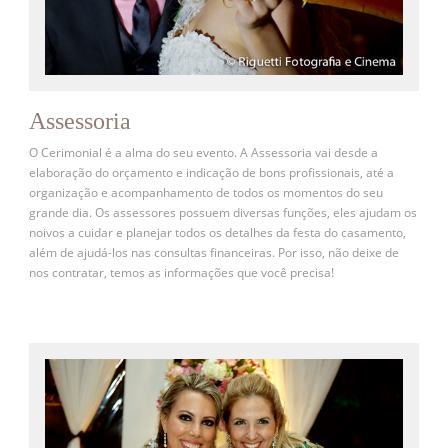
Assessoria
O Cerimonial é a alma do seu evento. A Assessoria vai desde a
elaboração do orçamento e indicação de bons profissionais, até a
organização e acompanhamento de todos os momentos do seu
grande dia. Os assessores possuem diversas funções, eles ajudam os
noivos a cuidar e planejar todos os detalhes da festa do casamento,
além de ajudá-los nas consultas financeiras. Por isso, não deixe de
nos contratar, temos as informações que você precisa!