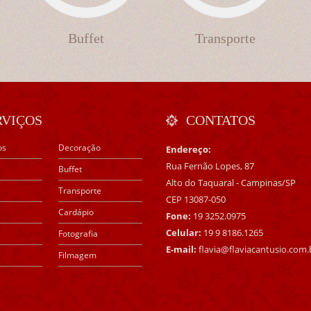
Buffet
Transporte
RVIÇOS
CONTATOS
os
Decoração
Endereço:
Rua Fernão Lopes, 87
Buffet
Alto do Taquaral - Campinas/SP
Transporte
CEP 13087-050
Cardápio
Fone:
19 3252.0975
Celular:
19 9 8186.1265
Fotografia
E-mail:
flavia@flaviacantusio.com.
Filmagem