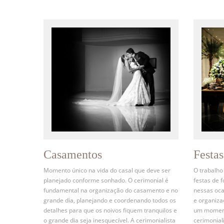
Casamentos
Festa
Momento único na vida do casal que deve ser
O trabalho
planejado conforme sonhado. O cerimonial é
festas de 
fundamental na organização do casamento e no
nessas oca
grande dia, planejando e coordenando todos os
e organiz
detalhes para que os noivos fiquem tranquilos e
um momento
o grande dia seja inesquecível. A cerimonialista
cerimonial