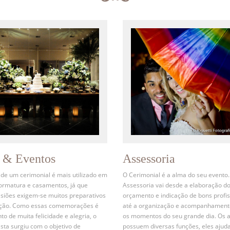
s & Eventos
Assessoria
 de um cerimonial é mais utilizado em
O Cerimonial é a alma do seu evento.
formatura e casamentos, já que
Assessoria vai desde a elaboração d
siões exigem-se muitos preparativos
orçamento e indicação de bons profis
ação. Como essas comemorações é
até a organização e acompanhament
 de muita felicidade e alegria, o
os momentos do seu grande dia. Os 
ista surgiu com o objetivo de
possuem diversas funções, eles ajud