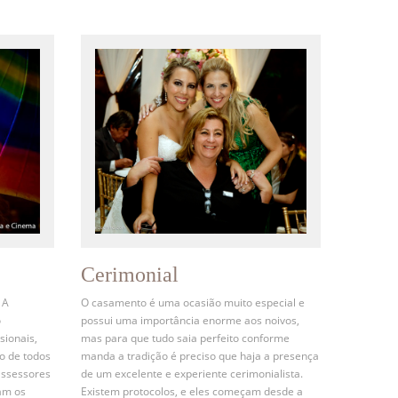
Cerimonial
 A
O casamento é uma ocasião muito especial e
o
possui uma importância enorme aos noivos,
sionais,
mas para que tudo saia perfeito conforme
o de todos
manda a tradição é preciso que haja a presença
assessores
de um excelente e experiente cerimonialista.
am os
Existem protocolos, e eles começam desde a