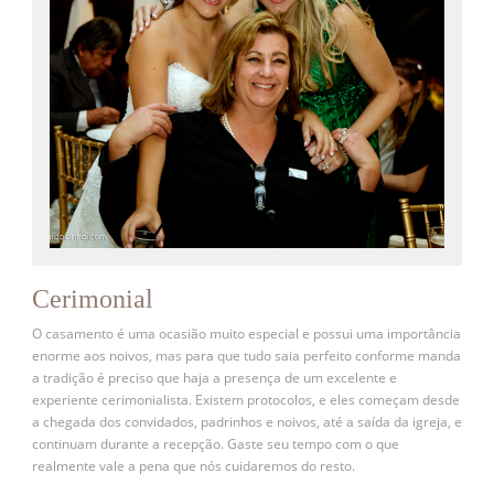
Cerimonial
O casamento é uma ocasião muito especial e possui uma importância
enorme aos noivos, mas para que tudo saia perfeito conforme manda
a tradição é preciso que haja a presença de um excelente e
experiente cerimonialista. Existem protocolos, e eles começam desde
a chegada dos convidados, padrinhos e noivos, até a saída da igreja, e
continuam durante a recepção. Gaste seu tempo com o que
realmente vale a pena que nós cuidaremos do resto.