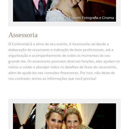
Assessoria
O Cerimonial é a alma do seu evento. A Assessoria vai desde a
elaboração do orçamento e indicação de bons profissionais, até a
organização e acompanhamento de todos os momentos do seu
grande dia. Os assessores possuem diversas funções, eles ajudam os
noivos a cuidar e planejar todos os detalhes da festa do casamento,
além de ajudá-los nas consultas financeiras. Por isso, não deixe de
nos contratar, temos as informações que você precisa!