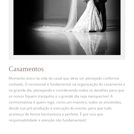
Casamentos
Momento único na vida do casal que deve ser planejado conforme
sonhado. O cerimonial é fundamental na organização do casamento e
no grande dia, planejando e coordenando todos os detalhes para que
os noivos fiquem tranquilos e o grande dia seja inesquecível. A
cerimonialista é quem rege, como um maestro, todos os envolvidos,
desde sua pré-produção à execução do evento, para que tudo
aconteça de forma harmoniosa e perfeita. É por isso que
responsabilidade e atenção são fundamentais!