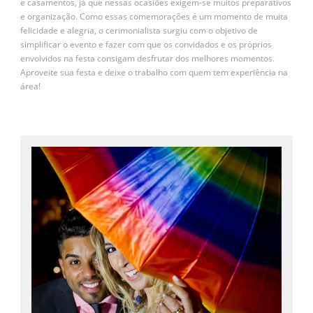
e casamentos, já que nessas ocasiões exigem-se muitos preparativos
e organização. Como essas comemorações é um momento de muita
felicidade e alegria, o cerimonialista surgiu com o objetivo de
simplificar o evento e fazer com que os convidados e os próprios
envolvidos na festa consigam desfrutar dos melhores momentos.
Aproveite sua festa e deixe o trabalho com quem tem experiência na
área!