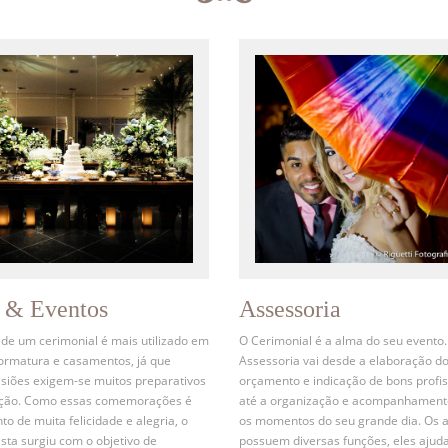
s & Eventos
Assessoria
 de um cerimonial é mais utilizado em
O Cerimonial é a alma do seu evento.
formatura e casamentos, já que
Assessoria vai desde a elaboração d
siões exigem-se muitos preparativos
orçamento e indicação de bons profis
ação. Como essas comemorações é
até a organização e acompanhament
 de muita felicidade e alegria, o
os momentos do seu grande dia. Os 
ista surgiu com o objetivo de
possuem diversas funções, eles ajud