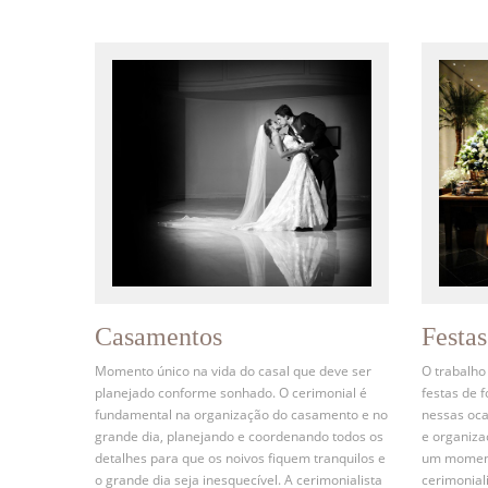
Casamentos
Festa
Momento único na vida do casal que deve ser
O trabalho
planejado conforme sonhado. O cerimonial é
festas de 
fundamental na organização do casamento e no
nessas oca
grande dia, planejando e coordenando todos os
e organiz
detalhes para que os noivos fiquem tranquilos e
um momento
o grande dia seja inesquecível. A cerimonialista
cerimonial