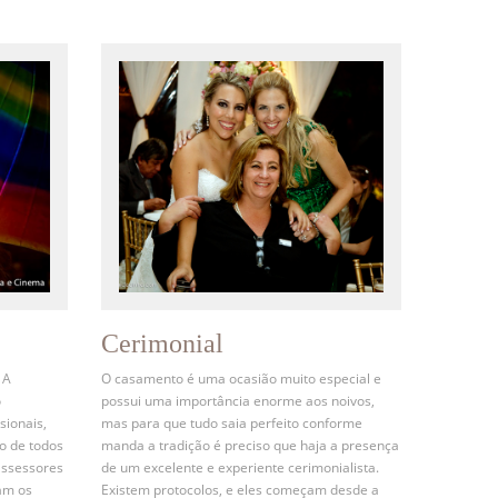
Cerimonial
 A
O casamento é uma ocasião muito especial e
o
possui uma importância enorme aos noivos,
sionais,
mas para que tudo saia perfeito conforme
o de todos
manda a tradição é preciso que haja a presença
assessores
de um excelente e experiente cerimonialista.
am os
Existem protocolos, e eles começam desde a