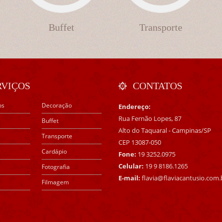
Buffet
Transporte
RVIÇOS
CONTATOS
os
Decoração
Endereço:
Rua Fernão Lopes, 87
Buffet
Alto do Taquaral - Campinas/SP
Transporte
CEP 13087-050
Cardápio
Fone:
19 3252.0975
Celular:
19 9 8186.1265
Fotografia
E-mail:
flavia@flaviacantusio.com.
Filmagem