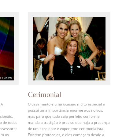
Cerimonial
 A
O casamento é uma ocasião muito especial e
o
possui uma importância enorme aos noivos,
sionais,
mas para que tudo saia perfeito conforme
o de todos
manda a tradição é preciso que haja a presença
assessores
de um excelente e experiente cerimonialista.
am os
Existem protocolos, e eles começam desde a