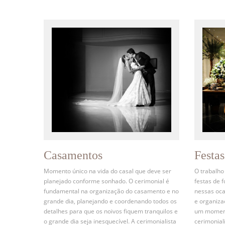
Casamentos
Festa
Momento único na vida do casal que deve ser
O trabalho
planejado conforme sonhado. O cerimonial é
festas de 
fundamental na organização do casamento e no
nessas oca
grande dia, planejando e coordenando todos os
e organiz
detalhes para que os noivos fiquem tranquilos e
um momento
o grande dia seja inesquecível. A cerimonialista
cerimonial