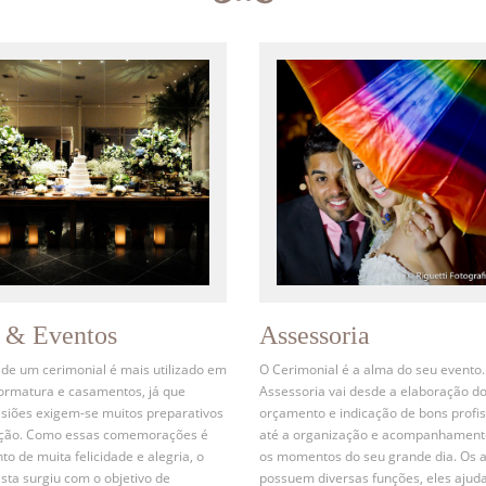
s & Eventos
Assessoria
 de um cerimonial é mais utilizado em
O Cerimonial é a alma do seu evento.
formatura e casamentos, já que
Assessoria vai desde a elaboração d
siões exigem-se muitos preparativos
orçamento e indicação de bons profis
ação. Como essas comemorações é
até a organização e acompanhament
 de muita felicidade e alegria, o
os momentos do seu grande dia. Os 
ista surgiu com o objetivo de
possuem diversas funções, eles ajud