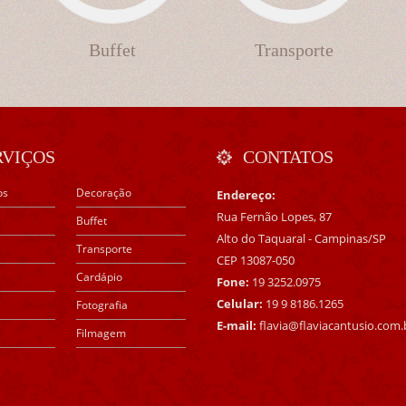
Buffet
Transporte
RVIÇOS
CONTATOS
os
Decoração
Endereço:
Rua Fernão Lopes, 87
Buffet
Alto do Taquaral - Campinas/SP
Transporte
CEP 13087-050
Cardápio
Fone:
19 3252.0975
Celular:
19 9 8186.1265
Fotografia
E-mail:
flavia@flaviacantusio.com.
Filmagem