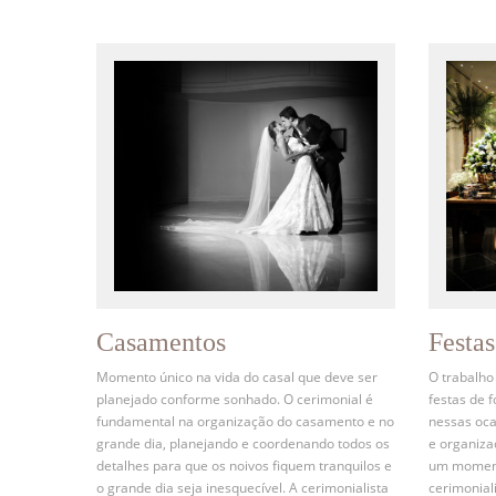
Casamentos
Festa
Momento único na vida do casal que deve ser
O trabalho
planejado conforme sonhado. O cerimonial é
festas de 
fundamental na organização do casamento e no
nessas oca
grande dia, planejando e coordenando todos os
e organiz
detalhes para que os noivos fiquem tranquilos e
um momento
o grande dia seja inesquecível. A cerimonialista
cerimonial