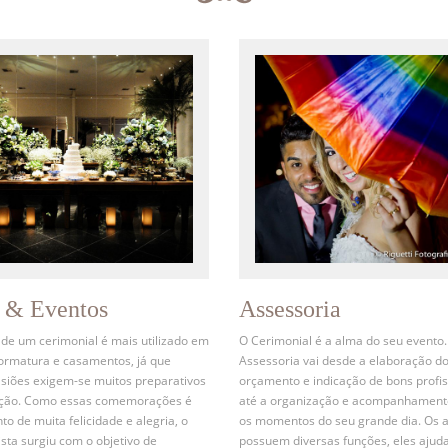
s & Eventos
Assessoria
 de um cerimonial é mais utilizado em
O Cerimonial é a alma do seu evento.
formatura e casamentos, já que
Assessoria vai desde a elaboração d
siões exigem-se muitos preparativos
orçamento e indicação de bons profis
ação. Como essas comemorações é
até a organização e acompanhament
 de muita felicidade e alegria, o
os momentos do seu grande dia. Os 
ista surgiu com o objetivo de
possuem diversas funções, eles ajud