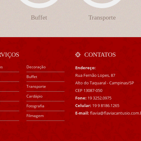
Buffet
Transporte
RVIÇOS
CONTATOS
os
Decoração
Endereço:
Rua Fernão Lopes, 87
Buffet
Alto do Taquaral - Campinas/SP
Transporte
CEP 13087-050
Cardápio
Fone:
19 3252.0975
Celular:
19 9 8186.1265
Fotografia
E-mail:
flavia@flaviacantusio.com.
Filmagem