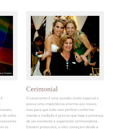
Cerimonial
 A
O casamento é uma ocasião muito especial e
o
possui uma importância enorme aos noivos,
sionais,
mas para que tudo saia perfeito conforme
o de todos
manda a tradição é preciso que haja a presença
assessores
de um excelente e experiente cerimonialista.
am os
Existem protocolos, e eles começam desde a