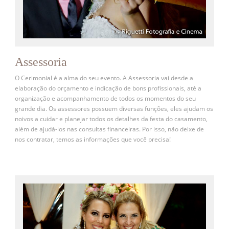
Assessoria
O Cerimonial é a alma do seu evento. A Assessoria vai desde a
elaboração do orçamento e indicação de bons profissionais, até a
organização e acompanhamento de todos os momentos do seu
grande dia. Os assessores possuem diversas funções, eles ajudam os
noivos a cuidar e planejar todos os detalhes da festa do casamento,
além de ajudá-los nas consultas financeiras. Por isso, não deixe de
nos contratar, temos as informações que você precisa!