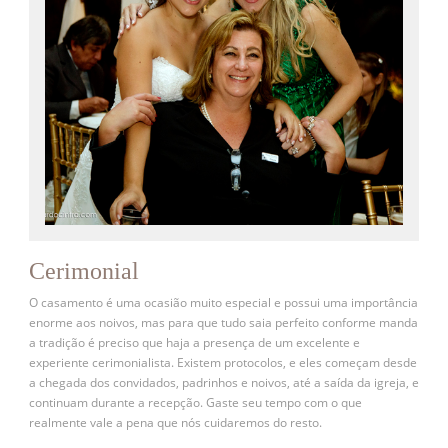
Cerimonial
O casamento é uma ocasião muito especial e possui uma importância
enorme aos noivos, mas para que tudo saia perfeito conforme manda
a tradição é preciso que haja a presença de um excelente e
experiente cerimonialista. Existem protocolos, e eles começam desde
a chegada dos convidados, padrinhos e noivos, até a saída da igreja, e
continuam durante a recepção. Gaste seu tempo com o que
realmente vale a pena que nós cuidaremos do resto.