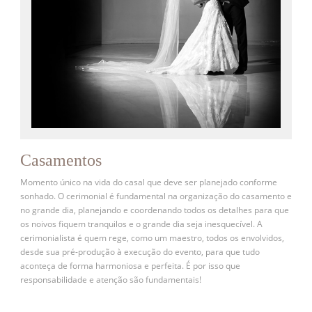
Casamentos
Momento único na vida do casal que deve ser planejado conforme
sonhado. O cerimonial é fundamental na organização do casamento e
no grande dia, planejando e coordenando todos os detalhes para que
os noivos fiquem tranquilos e o grande dia seja inesquecível. A
cerimonialista é quem rege, como um maestro, todos os envolvidos,
desde sua pré-produção à execução do evento, para que tudo
aconteça de forma harmoniosa e perfeita. É por isso que
responsabilidade e atenção são fundamentais!