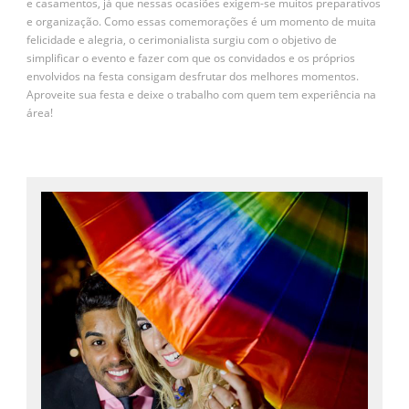
e casamentos, já que nessas ocasiões exigem-se muitos preparativos
e organização. Como essas comemorações é um momento de muita
felicidade e alegria, o cerimonialista surgiu com o objetivo de
simplificar o evento e fazer com que os convidados e os próprios
envolvidos na festa consigam desfrutar dos melhores momentos.
Aproveite sua festa e deixe o trabalho com quem tem experiência na
área!