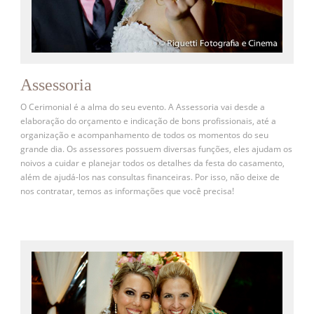
Assessoria
O Cerimonial é a alma do seu evento. A Assessoria vai desde a
elaboração do orçamento e indicação de bons profissionais, até a
organização e acompanhamento de todos os momentos do seu
grande dia. Os assessores possuem diversas funções, eles ajudam os
noivos a cuidar e planejar todos os detalhes da festa do casamento,
além de ajudá-los nas consultas financeiras. Por isso, não deixe de
nos contratar, temos as informações que você precisa!