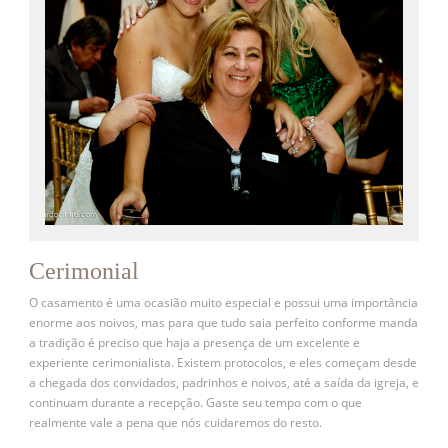
Cerimonial
O casamento é uma ocasião muito especial e possui uma importância
enorme aos noivos, mas para que tudo saia perfeito conforme manda
a tradição é preciso que haja a presença de um excelente e
experiente cerimonialista. Existem protocolos, e eles começam desde
a chegada dos convidados, padrinhos e noivos, até a saída da igreja, e
continuam durante a recepção. Gaste seu tempo com o que
realmente vale a pena que nós cuidaremos do resto.