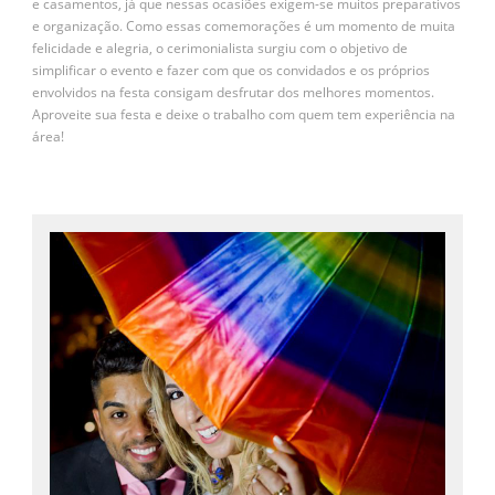
e casamentos, já que nessas ocasiões exigem-se muitos preparativos
e organização. Como essas comemorações é um momento de muita
felicidade e alegria, o cerimonialista surgiu com o objetivo de
simplificar o evento e fazer com que os convidados e os próprios
envolvidos na festa consigam desfrutar dos melhores momentos.
Aproveite sua festa e deixe o trabalho com quem tem experiência na
área!