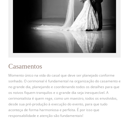
Casamentos
Momento único na vida do casal que deve ser planejado conforme
sonhado. O cerimonial é fundamental na organização do casamento e
no grande dia, planejando e coordenando todos os detalhes para que
os noivos fiquem tranquilos e o grande dia seja inesquecível. A
cerimonialista é quem rege, como um maestro, todos os envolvidos,
desde sua pré-produção à execução do evento, para que tudo
aconteça de forma harmoniosa e perfeita. É por isso que
responsabilidade e atenção são fundamentais!