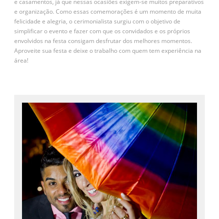
e casamentos, já que nessas ocasiões exigem-se muitos preparativos
e organização. Como essas comemorações é um momento de muita
felicidade e alegria, o cerimonialista surgiu com o objetivo de
simplificar o evento e fazer com que os convidados e os próprios
envolvidos na festa consigam desfrutar dos melhores momentos.
Aproveite sua festa e deixe o trabalho com quem tem experiência na
área!