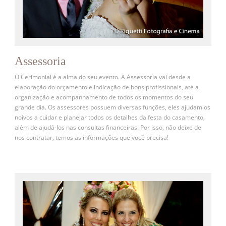
Assessoria
O Cerimonial é a alma do seu evento. A Assessoria vai desde a
elaboração do orçamento e indicação de bons profissionais, até a
organização e acompanhamento de todos os momentos do seu
grande dia. Os assessores possuem diversas funções, eles ajudam os
noivos a cuidar e planejar todos os detalhes da festa do casamento,
além de ajudá-los nas consultas financeiras. Por isso, não deixe de
nos contratar, temos as informações que você precisa!