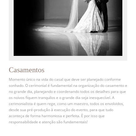
Casamentos
Momento único na vida do casal que deve ser planejado conforme
sonhado. O cerimonial é fundamental na organização do casamento e
no grande dia, planejando e coordenando todos os detalhes para que
os noivos fiquem tranquilos e o grande dia seja inesquecível. A
cerimonialista é quem rege, como um maestro, todos os envolvidos,
desde sua pré-produção à execução do evento, para que tudo
aconteça de forma harmoniosa e perfeita. É por isso que
responsabilidade e atenção são fundamentais!