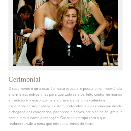
Cerimonial
O casamento é uma ocasião muito especial e possui uma importância
enorme aos noivos, mas para que tudo saia perfeito conforme manda
a tradição é preciso que haja a presença de um excelente e
experiente cerimonialista. Existem protocolos, e eles começam desde
a chegada dos convidados, padrinhos e noivos, até a saída da igreja, e
continuam durante a recepção. Gaste seu tempo com o que
realmente vale a pena que nós cuidaremos do resto.