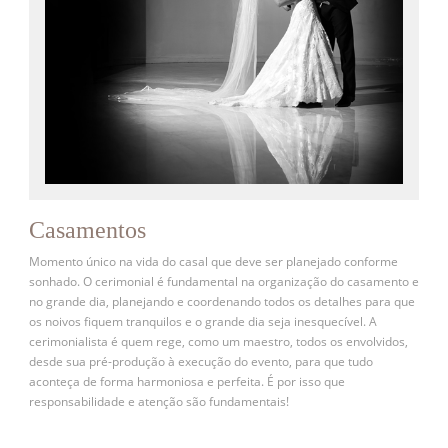
Casamentos
Momento único na vida do casal que deve ser planejado conforme
sonhado. O cerimonial é fundamental na organização do casamento e
no grande dia, planejando e coordenando todos os detalhes para que
os noivos fiquem tranquilos e o grande dia seja inesquecível. A
cerimonialista é quem rege, como um maestro, todos os envolvidos,
desde sua pré-produção à execução do evento, para que tudo
aconteça de forma harmoniosa e perfeita. É por isso que
responsabilidade e atenção são fundamentais!