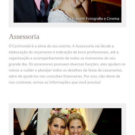
Assessoria
O Cerimonial é a alma do seu evento. A Assessoria vai desde a
elaboração do orçamento e indicação de bons profissionais, até a
organização e acompanhamento de todos os momentos do seu
grande dia. Os assessores possuem diversas funções, eles ajudam os
noivos a cuidar e planejar todos os detalhes da festa do casamento,
além de ajudá-los nas consultas financeiras. Por isso, não deixe de
nos contratar, temos as informações que você precisa!