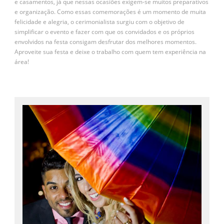
e casamentos, já que nessas ocasiões exigem-se muitos preparativos
e organização. Como essas comemorações é um momento de muita
felicidade e alegria, o cerimonialista surgiu com o objetivo de
simplificar o evento e fazer com que os convidados e os próprios
envolvidos na festa consigam desfrutar dos melhores momentos.
Aproveite sua festa e deixe o trabalho com quem tem experiência na
área!