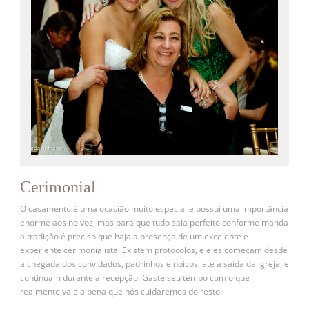
Cerimonial
O casamento é uma ocasião muito especial e possui uma importância
enorme aos noivos, mas para que tudo saia perfeito conforme manda
a tradição é preciso que haja a presença de um excelente e
experiente cerimonialista. Existem protocolos, e eles começam desde
a chegada dos convidados, padrinhos e noivos, até a saída da igreja, e
continuam durante a recepção. Gaste seu tempo com o que
realmente vale a pena que nós cuidaremos do resto.