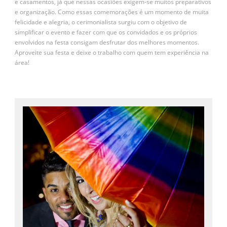
e casamentos, já que nessas ocasiões exigem-se muitos preparativos
e organização. Como essas comemorações é um momento de muita
felicidade e alegria, o cerimonialista surgiu com o objetivo de
simplificar o evento e fazer com que os convidados e os próprios
envolvidos na festa consigam desfrutar dos melhores momentos.
Aproveite sua festa e deixe o trabalho com quem tem experiência na
área!