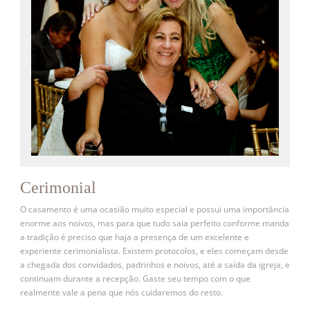
Cerimonial
O casamento é uma ocasião muito especial e possui uma importância
enorme aos noivos, mas para que tudo saia perfeito conforme manda
a tradição é preciso que haja a presença de um excelente e
experiente cerimonialista. Existem protocolos, e eles começam desde
a chegada dos convidados, padrinhos e noivos, até a saída da igreja, e
continuam durante a recepção. Gaste seu tempo com o que
realmente vale a pena que nós cuidaremos do resto.