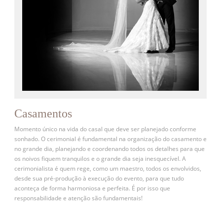
Casamentos
Momento único na vida do casal que deve ser planejado conforme
sonhado. O cerimonial é fundamental na organização do casamento e
no grande dia, planejando e coordenando todos os detalhes para que
os noivos fiquem tranquilos e o grande dia seja inesquecível. A
cerimonialista é quem rege, como um maestro, todos os envolvidos,
desde sua pré-produção à execução do evento, para que tudo
aconteça de forma harmoniosa e perfeita. É por isso que
responsabilidade e atenção são fundamentais!