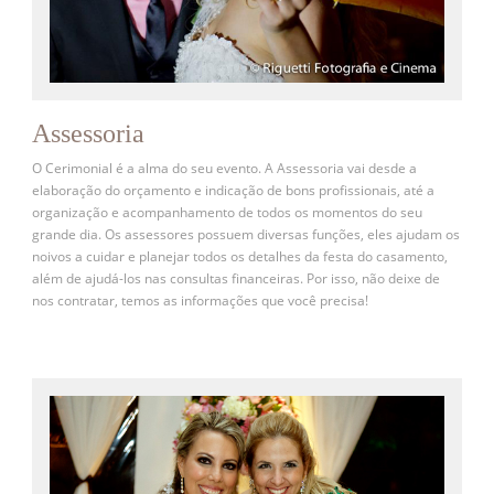
Assessoria
O Cerimonial é a alma do seu evento. A Assessoria vai desde a
elaboração do orçamento e indicação de bons profissionais, até a
organização e acompanhamento de todos os momentos do seu
grande dia. Os assessores possuem diversas funções, eles ajudam os
noivos a cuidar e planejar todos os detalhes da festa do casamento,
além de ajudá-los nas consultas financeiras. Por isso, não deixe de
nos contratar, temos as informações que você precisa!