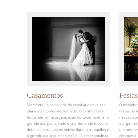
Casamentos
Festa
Momento único na vida do casal que deve ser
O trabalho
planejado conforme sonhado. O cerimonial é
festas de 
fundamental na organização do casamento e no
nessas oca
grande dia, planejando e coordenando todos os
e organiz
detalhes para que os noivos fiquem tranquilos e
um momento
o grande dia seja inesquecível. A cerimonialista
cerimonial