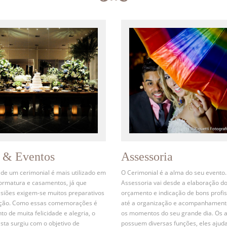
s & Eventos
Assessoria
 de um cerimonial é mais utilizado em
O Cerimonial é a alma do seu evento.
formatura e casamentos, já que
Assessoria vai desde a elaboração d
siões exigem-se muitos preparativos
orçamento e indicação de bons profis
ação. Como essas comemorações é
até a organização e acompanhament
 de muita felicidade e alegria, o
os momentos do seu grande dia. Os 
ista surgiu com o objetivo de
possuem diversas funções, eles ajud