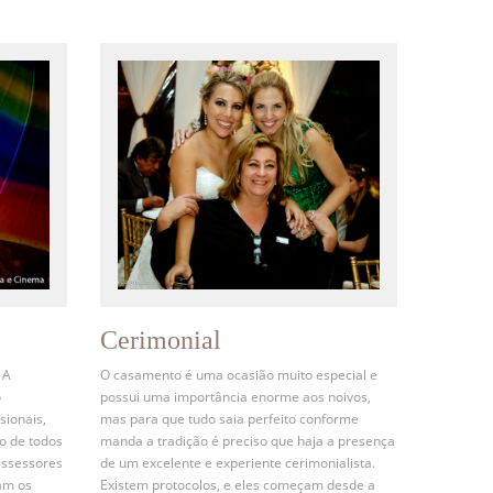
Cerimonial
 A
O casamento é uma ocasião muito especial e
o
possui uma importância enorme aos noivos,
sionais,
mas para que tudo saia perfeito conforme
o de todos
manda a tradição é preciso que haja a presença
assessores
de um excelente e experiente cerimonialista.
am os
Existem protocolos, e eles começam desde a