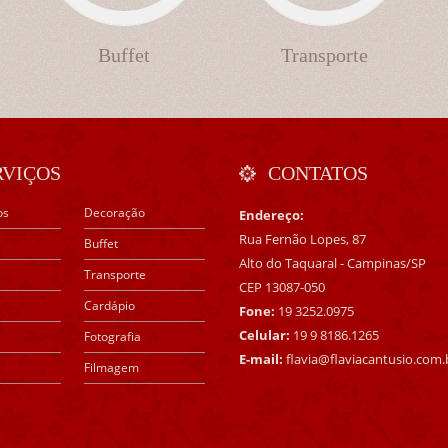
Buffet
Transporte
RVIÇOS
CONTATOS
os
Decoração
Endereço:
Rua Fernão Lopes, 87
Buffet
Alto do Taquaral - Campinas/SP
Transporte
CEP 13087-050
Cardápio
Fone:
19 3252.0975
Celular:
19 9 8186.1265
Fotografia
E-mail:
flavia@flaviacantusio.com.
Filmagem