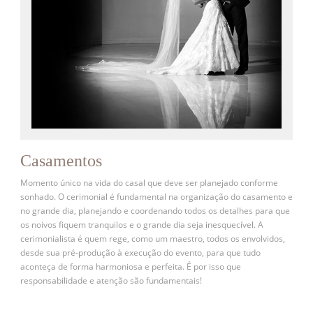
Casamentos
Momento único na vida do casal que deve ser planejado conforme
sonhado. O cerimonial é fundamental na organização do casamento e
no grande dia, planejando e coordenando todos os detalhes para que
os noivos fiquem tranquilos e o grande dia seja inesquecível. A
cerimonialista é quem rege, como um maestro, todos os envolvidos,
desde sua pré-produção à execução do evento, para que tudo
aconteça de forma harmoniosa e perfeita. É por isso que
responsabilidade e atenção são fundamentais!