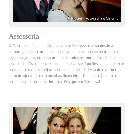
Assessoria
O Cerimonial é a alma do seu evento. A Assessoria vai desde a
elaboração do orçamento e indicação de bons profissionais, até a
organização e acompanhamento de todos os momentos do seu
grande dia. Os assessores possuem diversas funções, eles ajudam os
noivos a cuidar e planejar todos os detalhes da festa do casamento,
além de ajudá-los nas consultas financeiras. Por isso, não deixe de
nos contratar, temos as informações que você precisa!