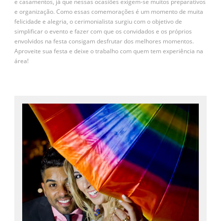
e casamentos, já que nessas ocasiões exigem-se muitos preparativos
e organização. Como essas comemorações é um momento de muita
felicidade e alegria, o cerimonialista surgiu com o objetivo de
simplificar o evento e fazer com que os convidados e os próprios
envolvidos na festa consigam desfrutar dos melhores momentos.
Aproveite sua festa e deixe o trabalho com quem tem experiência na
área!