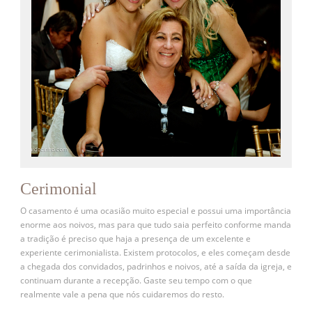
Cerimonial
O casamento é uma ocasião muito especial e possui uma importância
enorme aos noivos, mas para que tudo saia perfeito conforme manda
a tradição é preciso que haja a presença de um excelente e
experiente cerimonialista. Existem protocolos, e eles começam desde
a chegada dos convidados, padrinhos e noivos, até a saída da igreja, e
continuam durante a recepção. Gaste seu tempo com o que
realmente vale a pena que nós cuidaremos do resto.