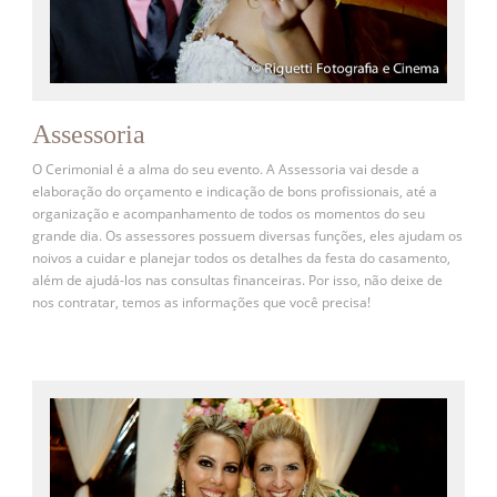
Assessoria
O Cerimonial é a alma do seu evento. A Assessoria vai desde a
elaboração do orçamento e indicação de bons profissionais, até a
organização e acompanhamento de todos os momentos do seu
grande dia. Os assessores possuem diversas funções, eles ajudam os
noivos a cuidar e planejar todos os detalhes da festa do casamento,
além de ajudá-los nas consultas financeiras. Por isso, não deixe de
nos contratar, temos as informações que você precisa!