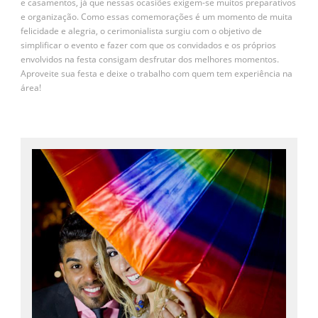
e casamentos, já que nessas ocasiões exigem-se muitos preparativos
e organização. Como essas comemorações é um momento de muita
felicidade e alegria, o cerimonialista surgiu com o objetivo de
simplificar o evento e fazer com que os convidados e os próprios
envolvidos na festa consigam desfrutar dos melhores momentos.
Aproveite sua festa e deixe o trabalho com quem tem experiência na
área!