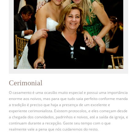
Cerimonial
O casamento é uma ocasião muito especial e possui uma importância
enorme aos noivos, mas para que tudo saia perfeito conforme manda
a tradição é preciso que haja a presença de um excelente e
experiente cerimonialista. Existem protocolos, e eles começam desde
a chegada dos convidados, padrinhos e noivos, até a saída da igreja, e
continuam durante a recepção. Gaste seu tempo com o que
realmente vale a pena que nós cuidaremos do resto.