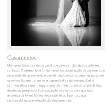
Casamentos
Momento único na vida do casal que deve ser planejado conforme
sonhado. O cerimonial é fundamental na organização do casamento e
no grande dia, planejando e coordenando todos os detalhes para que
os noivos fiquem tranquilos e o grande dia seja inesquecível. A
cerimonialista é quem rege, como um maestro, todos os envolvidos,
desde sua pré-produção à execução do evento, para que tudo
aconteça de forma harmoniosa e perfeita. É por isso que
responsabilidade e atenção são fundamentais!