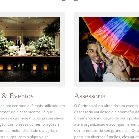
s & Eventos
Assessoria
 de um cerimonial é mais utilizado em
O Cerimonial é a alma do seu evento.
formatura e casamentos, já que
Assessoria vai desde a elaboração d
siões exigem-se muitos preparativos
orçamento e indicação de bons profis
ação. Como essas comemorações é
até a organização e acompanhament
 de muita felicidade e alegria, o
os momentos do seu grande dia. Os 
ista surgiu com o objetivo de
possuem diversas funções, eles ajud