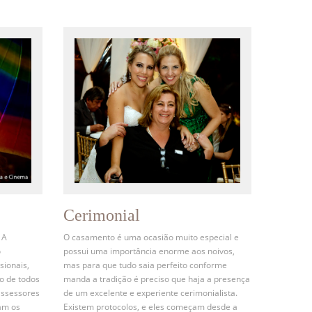
Cerimonial
 A
O casamento é uma ocasião muito especial e
o
possui uma importância enorme aos noivos,
sionais,
mas para que tudo saia perfeito conforme
o de todos
manda a tradição é preciso que haja a presença
assessores
de um excelente e experiente cerimonialista.
am os
Existem protocolos, e eles começam desde a