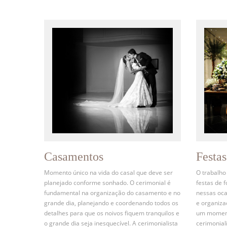
Casamentos
Festa
Momento único na vida do casal que deve ser
O trabalho
planejado conforme sonhado. O cerimonial é
festas de 
fundamental na organização do casamento e no
nessas oca
grande dia, planejando e coordenando todos os
e organiz
detalhes para que os noivos fiquem tranquilos e
um momento
o grande dia seja inesquecível. A cerimonialista
cerimonial