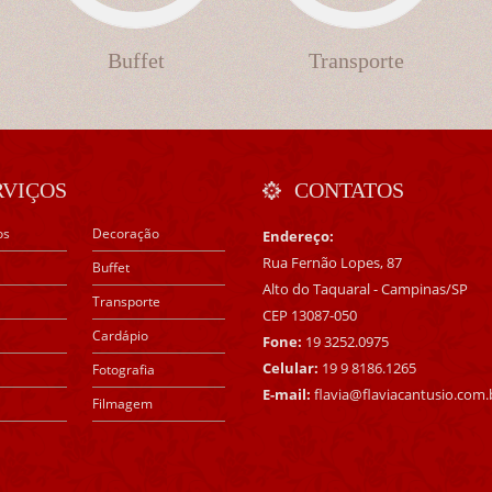
Buffet
Transporte
RVIÇOS
CONTATOS
os
Decoração
Endereço:
Rua Fernão Lopes, 87
Buffet
Alto do Taquaral - Campinas/SP
Transporte
CEP 13087-050
Cardápio
Fone:
19 3252.0975
Celular:
19 9 8186.1265
Fotografia
E-mail:
flavia@flaviacantusio.com.
Filmagem