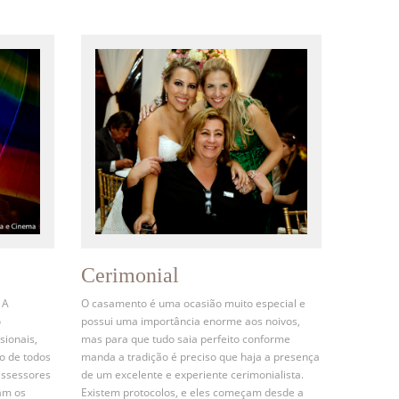
Cerimonial
 A
O casamento é uma ocasião muito especial e
o
possui uma importância enorme aos noivos,
sionais,
mas para que tudo saia perfeito conforme
o de todos
manda a tradição é preciso que haja a presença
assessores
de um excelente e experiente cerimonialista.
am os
Existem protocolos, e eles começam desde a