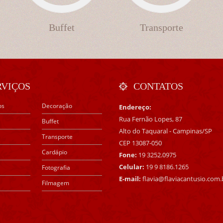
Buffet
Transporte
RVIÇOS
CONTATOS
os
Decoração
Endereço:
Rua Fernão Lopes, 87
Buffet
Alto do Taquaral - Campinas/SP
Transporte
CEP 13087-050
Cardápio
Fone:
19 3252.0975
Celular:
19 9 8186.1265
Fotografia
E-mail:
flavia@flaviacantusio.com.
Filmagem