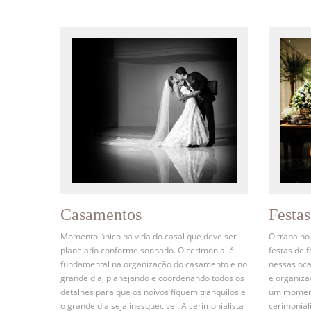
Casamentos
Festa
Momento único na vida do casal que deve ser
O trabalho
planejado conforme sonhado. O cerimonial é
festas de 
fundamental na organização do casamento e no
nessas oca
grande dia, planejando e coordenando todos os
e organiz
detalhes para que os noivos fiquem tranquilos e
um momento
o grande dia seja inesquecível. A cerimonialista
cerimonial