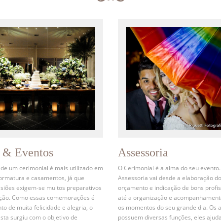
s & Eventos
Assessoria
 de um cerimonial é mais utilizado em
O Cerimonial é a alma do seu evento.
formatura e casamentos, já que
Assessoria vai desde a elaboração d
siões exigem-se muitos preparativos
orçamento e indicação de bons profis
ação. Como essas comemorações é
até a organização e acompanhament
 de muita felicidade e alegria, o
os momentos do seu grande dia. Os 
ista surgiu com o objetivo de
possuem diversas funções, eles ajud