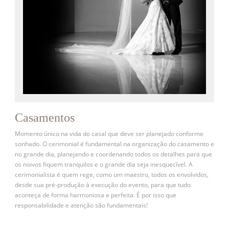
Casamentos
Momento único na vida do casal que deve ser planejado conforme
sonhado. O cerimonial é fundamental na organização do casamento e
no grande dia, planejando e coordenando todos os detalhes para que
os noivos fiquem tranquilos e o grande dia seja inesquecível. A
cerimonialista é quem rege, como um maestro, todos os envolvidos,
desde sua pré-produção à execução do evento, para que tudo
aconteça de forma harmoniosa e perfeita. É por isso que
responsabilidade e atenção são fundamentais!