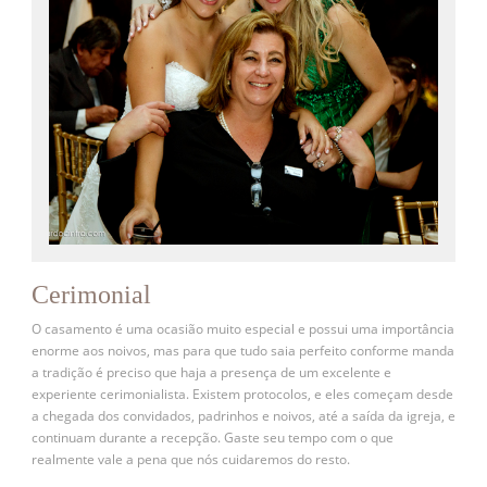
Cerimonial
O casamento é uma ocasião muito especial e possui uma importância
enorme aos noivos, mas para que tudo saia perfeito conforme manda
a tradição é preciso que haja a presença de um excelente e
experiente cerimonialista. Existem protocolos, e eles começam desde
a chegada dos convidados, padrinhos e noivos, até a saída da igreja, e
continuam durante a recepção. Gaste seu tempo com o que
realmente vale a pena que nós cuidaremos do resto.