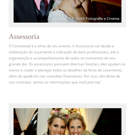
Assessoria
O Cerimonial é a alma do seu evento. A Assessoria vai desde a
elaboração do orçamento e indicação de bons profissionais, até a
organização e acompanhamento de todos os momentos do seu
grande dia. Os assessores possuem diversas funções, eles ajudam os
noivos a cuidar e planejar todos os detalhes da festa do casamento,
além de ajudá-los nas consultas financeiras. Por isso, não deixe de
nos contratar, temos as informações que você precisa!