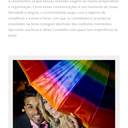
e casamentos, já que nessas ocasiões exigem-se muitos preparativos
e organização. Como essas comemorações é um momento de muita
felicidade e alegria, o cerimonialista surgiu com o objetivo de
simplificar o evento e fazer com que os convidados e os próprios
envolvidos na festa consigam desfrutar dos melhores momentos.
Aproveite sua festa e deixe o trabalho com quem tem experiência na
área!