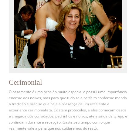
Cerimonial
O casamento é uma ocasião muito especial e possui uma importância
enorme aos noivos, mas para que tudo saia perfeito conforme manda
a tradição é preciso que haja a presença de um excelente e
experiente cerimonialista. Existem protocolos, e eles começam desde
a chegada dos convidados, padrinhos e noivos, até a saída da igreja, e
continuam durante a recepção. Gaste seu tempo com o que
realmente vale a pena que nós cuidaremos do resto.