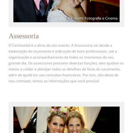
Assessoria
O Cerimonial é a alma do seu evento. A Assessoria vai desde a
elaboração do orçamento e indicação de bons profissionais, até a
organização e acompanhamento de todos os momentos do seu
grande dia. Os assessores possuem diversas funções, eles ajudam os
noivos a cuidar e planejar todos os detalhes da festa do casamento,
além de ajudá-los nas consultas financeiras. Por isso, não deixe de
nos contratar, temos as informações que você precisa!