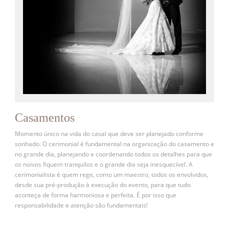
Casamentos
Momento único na vida do casal que deve ser planejado conforme
sonhado. O cerimonial é fundamental na organização do casamento e
no grande dia, planejando e coordenando todos os detalhes para que
os noivos fiquem tranquilos e o grande dia seja inesquecível. A
cerimonialista é quem rege, como um maestro, todos os envolvidos,
desde sua pré-produção à execução do evento, para que tudo
aconteça de forma harmoniosa e perfeita. É por isso que
responsabilidade e atenção são fundamentais!