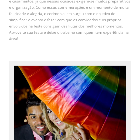
e casamentos, já que nessas ocasiões exigem-se muitos preparativos
e organização. Como essas comemorações é um momento de muita
felicidade e alegria, o cerimonialista surgiu com o objetivo de
simplificar o evento e fazer com que os convidados e os próprios
envolvidos na festa consigam desfrutar dos melhores momentos.
Aproveite sua festa e deixe o trabalho com quem tem experiência na
área!