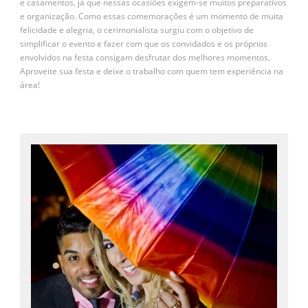
e casamentos, já que nessas ocasiões exigem-se muitos preparativos
e organização. Como essas comemorações é um momento de muita
felicidade e alegria, o cerimonialista surgiu com o objetivo de
simplificar o evento e fazer com que os convidados e os próprios
envolvidos na festa consigam desfrutar dos melhores momentos.
Aproveite sua festa e deixe o trabalho com quem tem experiência na
área!