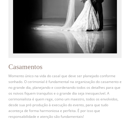
Casamentos
Momento único na vida do casal que deve ser planejado conforme
sonhado. O cerimonial é fundamental na organização do casamento e
no grande dia, planejando e coordenando todos os detalhes para que
os noivos fiquem tranquilos e o grande dia seja inesquecível. A
cerimonialista é quem rege, como um maestro, todos os envolvidos,
desde sua pré-produção à execução do evento, para que tudo
aconteça de forma harmoniosa e perfeita. É por isso que
responsabilidade e atenção são fundamentais!