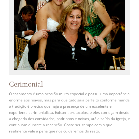
Cerimonial
O casamento é uma ocasião muito especial e possui uma importância
enorme aos noivos, mas para que tudo saia perfeito conforme manda
a tradição é preciso que haja a presença de um excelente e
experiente cerimonialista. Existem protocolos, e eles começam desde
a chegada dos convidados, padrinhos e noivos, até a saída da igreja, e
continuam durante a recepção. Gaste seu tempo com o que
realmente vale a pena que nós cuidaremos do resto.