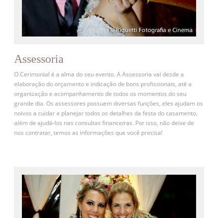
Assessoria
O Cerimonial é a alma do seu evento. A Assessoria vai desde a
elaboração do orçamento e indicação de bons profissionais, até a
organização e acompanhamento de todos os momentos do seu
grande dia. Os assessores possuem diversas funções, eles ajudam os
noivos a cuidar e planejar todos os detalhes da festa do casamento,
além de ajudá-los nas consultas financeiras. Por isso, não deixe de
nos contratar, temos as informações que você precisa!