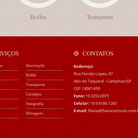
Buffet
Transporte
RVIÇOS
CONTATOS
os
Decoração
Endereço:
Rua Fernão Lopes, 87
Buffet
Alto do Taquaral - Campinas/SP
Transporte
CEP 13087-050
Cardápio
Fone:
19 3252.0975
Celular:
19 9 8186.1265
Fotografia
E-mail:
flavia@flaviacantusio.com.
Filmagem