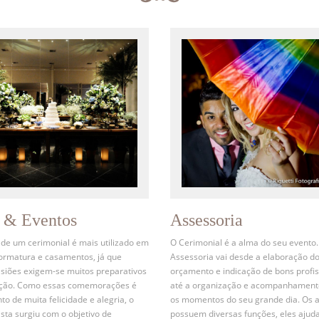
s & Eventos
Assessoria
 de um cerimonial é mais utilizado em
O Cerimonial é a alma do seu evento.
formatura e casamentos, já que
Assessoria vai desde a elaboração d
siões exigem-se muitos preparativos
orçamento e indicação de bons profis
ação. Como essas comemorações é
até a organização e acompanhament
 de muita felicidade e alegria, o
os momentos do seu grande dia. Os 
ista surgiu com o objetivo de
possuem diversas funções, eles ajud