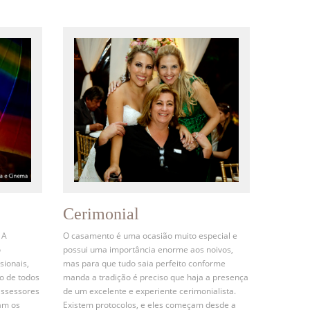
Cerimonial
 A
O casamento é uma ocasião muito especial e
o
possui uma importância enorme aos noivos,
sionais,
mas para que tudo saia perfeito conforme
o de todos
manda a tradição é preciso que haja a presença
assessores
de um excelente e experiente cerimonialista.
am os
Existem protocolos, e eles começam desde a