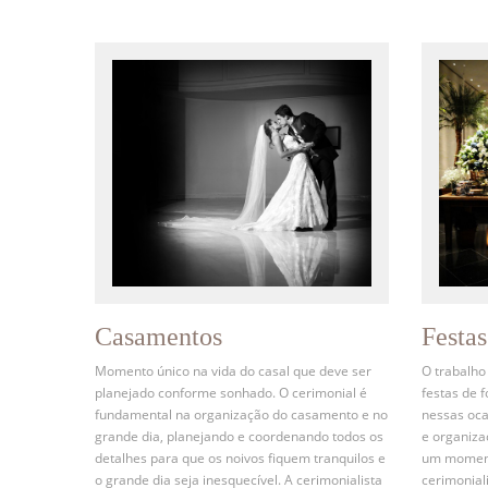
Casamentos
Festa
Momento único na vida do casal que deve ser
O trabalho
planejado conforme sonhado. O cerimonial é
festas de 
fundamental na organização do casamento e no
nessas oca
grande dia, planejando e coordenando todos os
e organiz
detalhes para que os noivos fiquem tranquilos e
um momento
o grande dia seja inesquecível. A cerimonialista
cerimonial