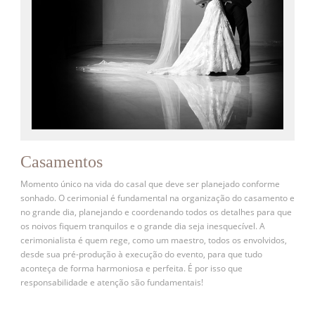
Casamentos
Momento único na vida do casal que deve ser planejado conforme
sonhado. O cerimonial é fundamental na organização do casamento e
no grande dia, planejando e coordenando todos os detalhes para que
os noivos fiquem tranquilos e o grande dia seja inesquecível. A
cerimonialista é quem rege, como um maestro, todos os envolvidos,
desde sua pré-produção à execução do evento, para que tudo
aconteça de forma harmoniosa e perfeita. É por isso que
responsabilidade e atenção são fundamentais!