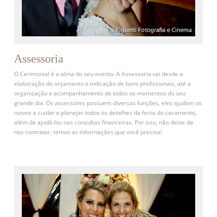
Assessoria
O Cerimonial é a alma do seu evento. A Assessoria vai desde a
elaboração do orçamento e indicação de bons profissionais, até a
organização e acompanhamento de todos os momentos do seu
grande dia. Os assessores possuem diversas funções, eles ajudam os
noivos a cuidar e planejar todos os detalhes da festa do casamento,
além de ajudá-los nas consultas financeiras. Por isso, não deixe de
nos contratar, temos as informações que você precisa!