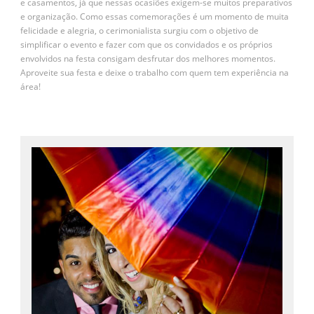
e casamentos, já que nessas ocasiões exigem-se muitos preparativos
e organização. Como essas comemorações é um momento de muita
felicidade e alegria, o cerimonialista surgiu com o objetivo de
simplificar o evento e fazer com que os convidados e os próprios
envolvidos na festa consigam desfrutar dos melhores momentos.
Aproveite sua festa e deixe o trabalho com quem tem experiência na
área!