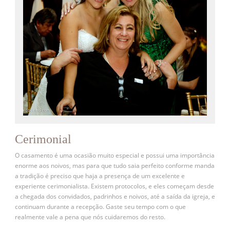
Cerimonial
O casamento é uma ocasião muito especial e possui uma importância
enorme aos noivos, mas para que tudo saia perfeito conforme manda
a tradição é preciso que haja a presença de um excelente e
experiente cerimonialista. Existem protocolos, e eles começam desde
a chegada dos convidados, padrinhos e noivos, até a saída da igreja, e
continuam durante a recepção. Gaste seu tempo com o que
realmente vale a pena que nós cuidaremos do resto.