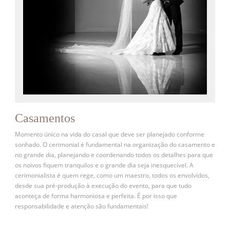
Casamentos
Momento único na vida do casal que deve ser planejado conforme
sonhado. O cerimonial é fundamental na organização do casamento e
no grande dia, planejando e coordenando todos os detalhes para que
os noivos fiquem tranquilos e o grande dia seja inesquecível. A
cerimonialista é quem rege, como um maestro, todos os envolvidos,
desde sua pré-produção à execução do evento, para que tudo
aconteça de forma harmoniosa e perfeita. É por isso que
responsabilidade e atenção são fundamentais!