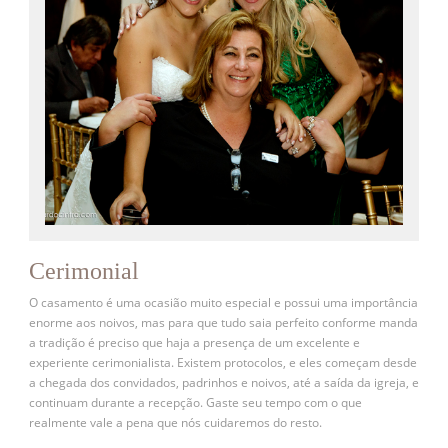
Cerimonial
O casamento é uma ocasião muito especial e possui uma importância
enorme aos noivos, mas para que tudo saia perfeito conforme manda
a tradição é preciso que haja a presença de um excelente e
experiente cerimonialista. Existem protocolos, e eles começam desde
a chegada dos convidados, padrinhos e noivos, até a saída da igreja, e
continuam durante a recepção. Gaste seu tempo com o que
realmente vale a pena que nós cuidaremos do resto.