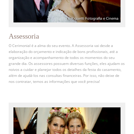
Assessoria
O Cerimonial é a alma do seu evento. A Assessoria vai desde a
elaboração do orçamento e indicação de bons profissionais, até a
organização e acompanhamento de todos os momentos do seu
grande dia. Os assessores possuem diversas funções, eles ajudam os
noivos a cuidar e planejar todos os detalhes da festa do casamento,
além de ajudá-los nas consultas financeiras. Por isso, não deixe de
nos contratar, temos as informações que você precisa!