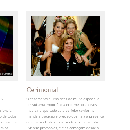
Cerimonial
 A
O casamento é uma ocasião muito especial e
o
possui uma importância enorme aos noivos,
sionais,
mas para que tudo saia perfeito conforme
o de todos
manda a tradição é preciso que haja a presença
assessores
de um excelente e experiente cerimonialista.
am os
Existem protocolos, e eles começam desde a