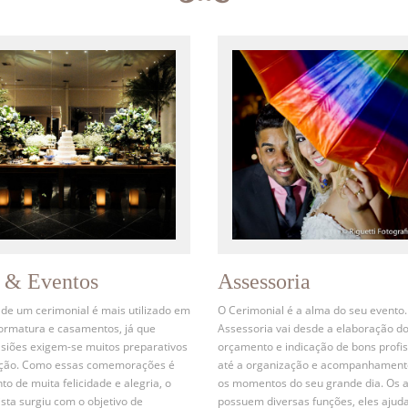
s & Eventos
Assessoria
 de um cerimonial é mais utilizado em
O Cerimonial é a alma do seu evento.
formatura e casamentos, já que
Assessoria vai desde a elaboração d
siões exigem-se muitos preparativos
orçamento e indicação de bons profis
ação. Como essas comemorações é
até a organização e acompanhament
 de muita felicidade e alegria, o
os momentos do seu grande dia. Os 
ista surgiu com o objetivo de
possuem diversas funções, eles ajud