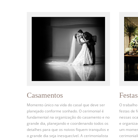
Casamentos
Festa
Momento único na vida do casal que deve ser
O trabalho
planejado conforme sonhado. O cerimonial é
festas de 
fundamental na organização do casamento e no
nessas oca
grande dia, planejando e coordenando todos os
e organiz
detalhes para que os noivos fiquem tranquilos e
um momento
o grande dia seja inesquecível. A cerimonialista
cerimonial