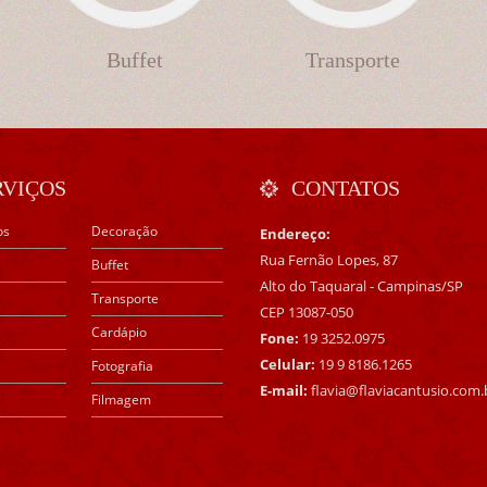
Buffet
Transporte
RVIÇOS
CONTATOS
os
Decoração
Endereço:
Rua Fernão Lopes, 87
Buffet
Alto do Taquaral - Campinas/SP
Transporte
CEP 13087-050
Cardápio
Fone:
19 3252.0975
Celular:
19 9 8186.1265
Fotografia
E-mail:
flavia@flaviacantusio.com.
Filmagem